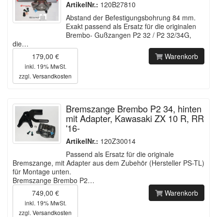
ArtikelNr.:
120B27810
Abstand der Befestigungsbohrung 84 mm.
Exakt passend als Ersatz für die originalen
Brembo- Gußzangen P2 32 / P2 32/34G,
die…
179,00 €
Warenkorb
inkl. 19% MwSt.
zzgl.
Versandkosten
Bremszange Brembo P2 34, hinten
mit Adapter, Kawasaki ZX 10 R, RR
'16-
ArtikelNr.:
120Z30014
Passend als Ersatz für die originale
Bremszange, mit Adapter aus dem Zubehör (Hersteller PS-TL)
für Montage unten.
Bremszange Brembo P2…
749,00 €
Warenkorb
inkl. 19% MwSt.
zzgl.
Versandkosten