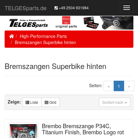
TELGESparts.de
+49 2504 931984
Toggl
Navig
Home
High-Performance Parts
Bremszangen Superbike hinten
Bremszangen Superbike hinten
Seiten:
(current)
«
1
»
Zeige:
Liste
Grid
Sortiert nach
Brembo Bremszange P34C,
Titanium Finish, Brembo Logo rot