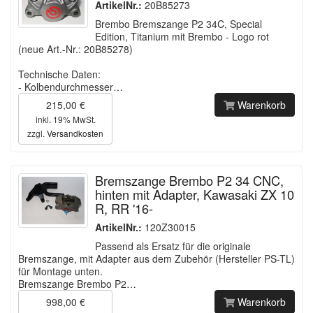
ArtikelNr.:
20B85273
Brembo Bremszange P2 34C, Special
Edition, Titanium mit Brembo - Logo rot
(neue Art.-Nr.: 20B85278)
Technische Daten:
- Kolbendurchmesser…
215,00 €
Warenkorb
inkl. 19% MwSt.
zzgl.
Versandkosten
Bremszange Brembo P2 34 CNC,
hinten mit Adapter, Kawasaki ZX 10
R, RR '16-
ArtikelNr.:
120Z30015
Passend als Ersatz für die originale
Bremszange, mit Adapter aus dem Zubehör (Hersteller PS-TL)
für Montage unten.
Bremszange Brembo P2…
998,00 €
Warenkorb