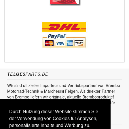
TELGES
PARTS.DE
Wir sind offizieller Importeur und Vertriebspartner von Brembo
Motorrad-Technik & Marchesini Felgen. Als direkter Partner
von Brembo liefern wir originale, aktuelle Bremboprodukte!
Unser Service steht sowohl für den Endkunden als auch für
den Einzel- und Grosshandel zur Verfügung.
Durch Nutzung dieser Website stimmen Sie
der Verwendung von Cookies für Analysen,
KUNDENBEREICH
personalisierte Inhalte und Werbung zu.