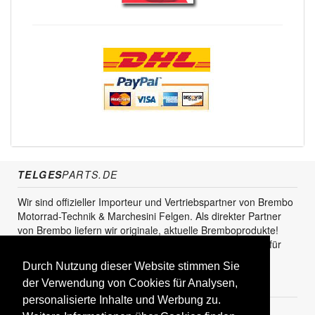
TELGES
PARTS.DE
Wir sind offizieller Importeur und Vertriebspartner von Brembo
Motorrad-Technik & Marchesini Felgen. Als direkter Partner
von Brembo liefern wir originale, aktuelle Bremboprodukte!
Unser Service steht sowohl für den Endkunden als auch für
den Einzel- und Grosshandel zur Verfügung.
Durch Nutzung dieser Website stimmen Sie
der Verwendung von Cookies für Analysen,
KUNDENBEREICH
personalisierte Inhalte und Werbung zu.
Registrieren