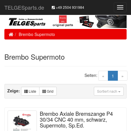
TELGESparts.de
+49 2504 931984
Toggl
Navig
Home
Brembo Supermoto
Brembo Supermoto
Seiten:
(current)
«
1
»
Zeige:
Liste
Grid
Sortiert nach
Brembo Axiale Bremszange P4
30/34 CNC 40 mm, schwarz,
Supermoto, Sp.Ed.