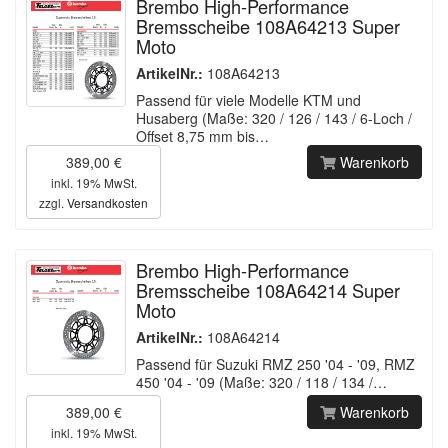
Brembo High-Performance
Bremsscheibe 108A64213 Super
Moto
ArtikelNr.:
108A64213
Passend für viele Modelle KTM und
Husaberg (Maße: 320 / 126 / 143 / 6-Loch /
Offset 8,75 mm bis…
389,00 €
Warenkorb
inkl. 19% MwSt.
zzgl.
Versandkosten
Brembo High-Performance
Bremsscheibe 108A64214 Super
Moto
ArtikelNr.:
108A64214
Passend für Suzuki RMZ 250 '04 - '09, RMZ
450 '04 - '09 (Maße: 320 / 118 / 134 /…
389,00 €
Warenkorb
inkl. 19% MwSt.