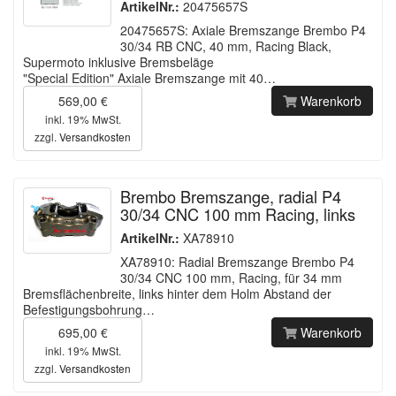
ArtikelNr.:
20475657S
20475657S: Axiale Bremszange Brembo P4
30/34 RB CNC, 40 mm, Racing Black,
Supermoto inklusive Bremsbeläge
"Special Edition" Axiale Bremszange mit 40…
569,00 €
Warenkorb
inkl. 19% MwSt.
zzgl.
Versandkosten
Brembo Bremszange, radial P4
30/34 CNC 100 mm Racing, links
ArtikelNr.:
XA78910
XA78910: Radial Bremszange Brembo P4
30/34 CNC 100 mm, Racing, für 34 mm
Bremsflächenbreite, links hinter dem Holm Abstand der
Befestigungsbohrung…
695,00 €
Warenkorb
inkl. 19% MwSt.
zzgl.
Versandkosten