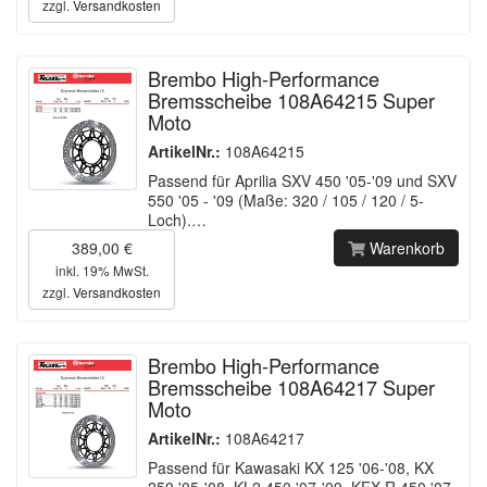
zzgl.
Versandkosten
Brembo High-Performance
Bremsscheibe 108A64215 Super
Moto
ArtikelNr.:
108A64215
Passend für Aprilia SXV 450 '05-'09 und SXV
550 '05 - '09 (Maße: 320 / 105 / 120 / 5-
Loch).…
389,00 €
Warenkorb
inkl. 19% MwSt.
zzgl.
Versandkosten
Brembo High-Performance
Bremsscheibe 108A64217 Super
Moto
ArtikelNr.:
108A64217
Passend für Kawasaki KX 125 '06-'08, KX