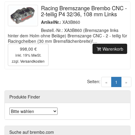
Racing Bremszange Brembo CNC -
2-teilig P4 32/36, 108 mm Links
ArtikelNr.:
XA3B860
Bestell.-Nr.: XA3B860 (Bremszange links
hinter dem Holm ohne Beläge) Bremszange CNC - 2 - teilig für
Racingcheiben (30 mm Bremsflächenbreite)!…
998,00 €
Warenkorb
inkl. 19% MwSt.
zzgl.
Versandkosten
Seiten:
(current)
«
1
»
Produkte Finder
Suche auf brembo.com