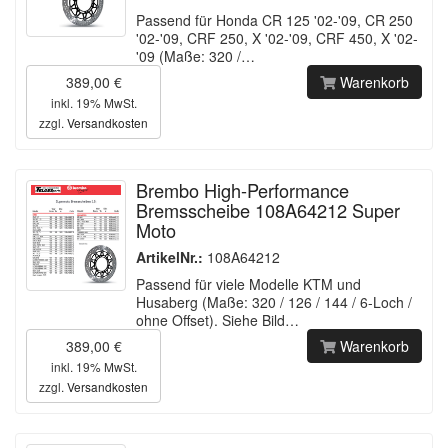
Passend für Honda CR 125 '02-'09, CR 250
'02-'09, CRF 250, X '02-'09, CRF 450, X '02-
'09 (Maße: 320 /…
389,00 €
Warenkorb
inkl. 19% MwSt.
zzgl.
Versandkosten
Brembo High-Performance
Bremsscheibe 108A64212 Super
Moto
ArtikelNr.:
108A64212
Passend für viele Modelle KTM und
Husaberg (Maße: 320 / 126 / 144 / 6-Loch /
ohne Offset). Siehe Bild…
389,00 €
Warenkorb
inkl. 19% MwSt.
zzgl.
Versandkosten