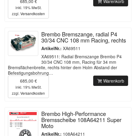
685,00 €
Warenkorb
inkl. 19% MwSt.
zzgl.
Versandkosten
Brembo Bremszange, radial P4
30/34 CNC 108 mm Racing, rechts
ArtikelNr.:
XA69511
XA69511: Radial Bremszange Brembo P4
30/34 CNC 108 mm, Racing für 34 mm
Bremsflächenbreite, rechts hinter dem Holm Abstand der
Befestigungsbohrung…
685,00 €
Warenkorb
inkl. 19% MwSt.
zzgl.
Versandkosten
Brembo High-Performance
Bremsscheibe 108A64211 Super
Moto
ArtikelNr.:
108A64211