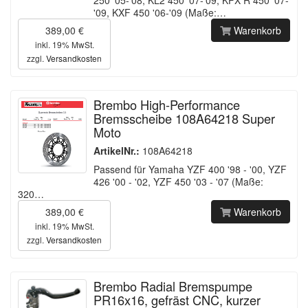
250 '05-'08, KL2 450 '07-'09, KFX R 450 '07-
'09, KXF 450 '06-'09 (Maße:…
389,00 €
Warenkorb
inkl. 19% MwSt.
zzgl.
Versandkosten
Brembo High-Performance
Bremsscheibe 108A64218 Super
Moto
ArtikelNr.:
108A64218
Passend für Yamaha YZF 400 '98 - '00, YZF
426 '00 - '02, YZF 450 '03 - '07 (Maße:
320…
389,00 €
Warenkorb
inkl. 19% MwSt.
zzgl.
Versandkosten
Brembo Radial Bremspumpe
PR16x16, gefräst CNC, kurzer