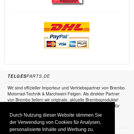
TELGES
PARTS.DE
Wir sind offizieller Importeur und Vertriebspartner von Brembo
Motorrad-Technik & Marchesini Felgen. Als direkter Partner
von Brembo liefern wir originale, aktuelle Bremboprodukte!
Unser Service steht sowohl für den Endkunden als auch für
den Einzel- und Grosshandel zur Verfügung.
Durch Nutzung dieser Website stimmen Sie
KUNDENBEREICH
der Verwendung von Cookies für Analysen,
personalisierte Inhalte und Werbung zu.