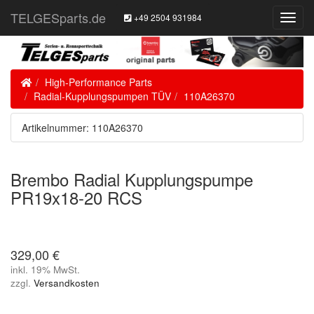
TELGESparts.de
+49 2504 931984
Toggl
Navig
Home
High-Performance Parts
Radial-Kupplungspumpen TÜV
110A26370
Artikelnummer: 110A26370
Brembo Radial Kupplungspumpe
PR19x18-20 RCS
329,00 €
inkl. 19% MwSt.
zzgl.
Versandkosten