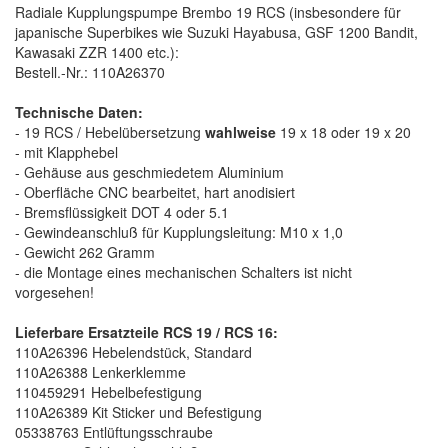
Radiale Kupplungspumpe Brembo 19 RCS (insbesondere für
japanische Superbikes wie Suzuki Hayabusa, GSF 1200 Bandit,
Kawasaki ZZR 1400 etc.):
Bestell.-Nr.: 110A26370
Technische Daten:
- 19 RCS / Hebelübersetzung
wahlweise
19 x 18 oder 19 x 20
- mit Klapphebel
- Gehäuse aus geschmiedetem Aluminium
- Oberfläche CNC bearbeitet, hart anodisiert
- Bremsflüssigkeit DOT 4 oder 5.1
- Gewindeanschluß für Kupplungsleitung: M10 x 1,0
- Gewicht 262 Gramm
- die Montage eines mechanischen Schalters ist nicht
vorgesehen!
Lieferbare Ersatzteile RCS 19 / RCS 16:
110A26396 Hebelendstück, Standard
110A26388 Lenkerklemme
110459291 Hebelbefestigung
110A26389 Kit Sticker und Befestigung
05338763 Entlüftungsschraube