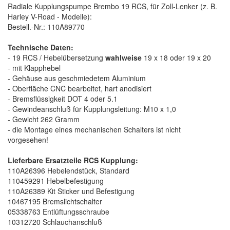
Radiale Kupplungspumpe Brembo 19 RCS, für Zoll-Lenker (z. B.
Harley V-Road - Modelle):
Bestell.-Nr.: 110A89770
Technische Daten:
- 19 RCS / Hebelübersetzung
wahlweise
19 x 18 oder 19 x 20
- mit Klapphebel
- Gehäuse aus geschmiedetem Aluminium
- Oberfläche CNC bearbeitet, hart anodisiert
- Bremsflüssigkeit DOT 4 oder 5.1
- Gewindeanschluß für Kupplungsleitung: M10 x 1,0
- Gewicht 262 Gramm
- die Montage eines mechanischen Schalters ist nicht
vorgesehen!
Lieferbare Ersatzteile RCS Kupplung:
110A26396 Hebelendstück, Standard
110459291 Hebelbefestigung
110A26389 Kit Sticker und Befestigung
10467195 Bremslichtschalter
05338763 Entlüftungsschraube
10312720 Schlauchanschluß