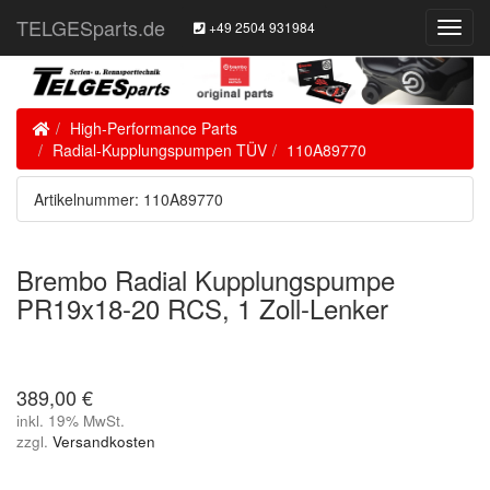
TELGESparts.de
+49 2504 931984
Toggl
Navig
Home
High-Performance Parts
Radial-Kupplungspumpen TÜV
110A89770
Artikelnummer: 110A89770
Brembo Radial Kupplungspumpe
PR19x18-20 RCS, 1 Zoll-Lenker
389,00 €
inkl. 19% MwSt.
zzgl.
Versandkosten