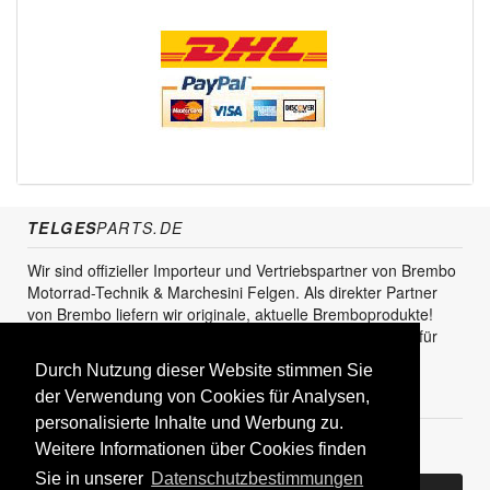
TELGES
PARTS.DE
Wir sind offizieller Importeur und Vertriebspartner von Brembo
Motorrad-Technik & Marchesini Felgen. Als direkter Partner
von Brembo liefern wir originale, aktuelle Bremboprodukte!
Unser Service steht sowohl für den Endkunden als auch für
den Einzel- und Grosshandel zur Verfügung.
Durch Nutzung dieser Website stimmen Sie
KUNDENBEREICH
der Verwendung von Cookies für Analysen,
personalisierte Inhalte und Werbung zu.
Registrieren
Weitere Informationen über Cookies finden
Sie in unserer
Datenschutzbestimmungen
Bereits Kunde? Log In