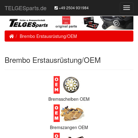
TELGESparts.de
+49 2504 931984
Toggl
Navig
Home
Brembo Erstausrüstung/OEM
Brembo Erstausrüstung/OEM
Bremsscheiben OEM
Bremszangen OEM