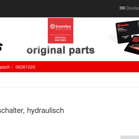
Deuts
gssch
06261020
halter, hydraulisch