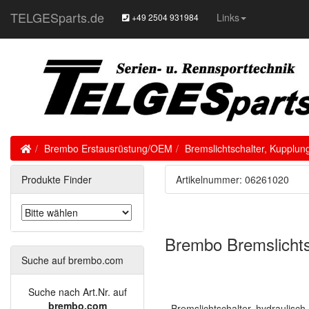
TELGESparts.de
Links
+49 2504 931984
Home
Brembo Erstausrüstung/OEM
Bremslichtschalter, Kupplun
Produkte Finder
Artikelnummer: 06261020
Brembo Bremslichtsc
Suche auf brembo.com
Suche nach Art.Nr. auf
brembo.com
- Bremslichtschalter, hydraulisch