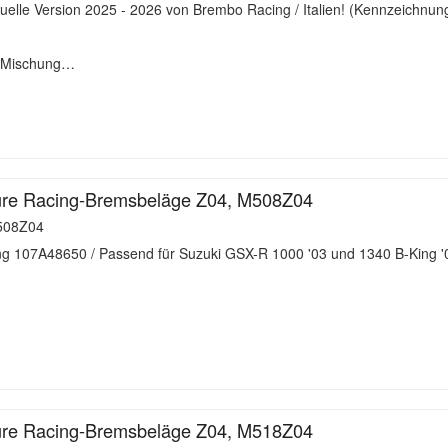
elle Version 2025 - 2026 von Brembo Racing / Italien! (Kennzeichnun
e Mischung…
re Racing-Bremsbeläge Z04, M508Z04
08Z04
g 107A48650 / Passend für Suzuki GSX-R 1000 '03 und 1340 B-King '0
re Racing-Bremsbeläge Z04, M518Z04