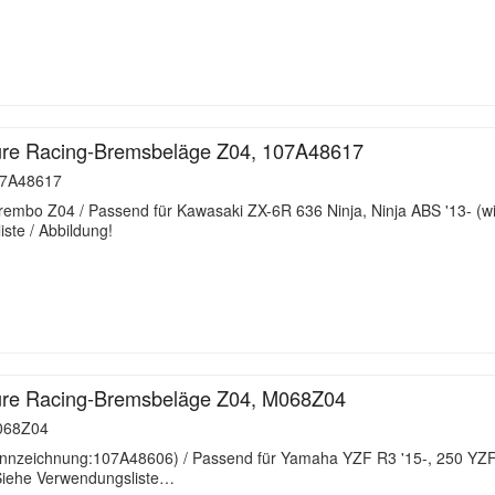
re Racing-Bremsbeläge Z04, 107A48617
7A48617
embo Z04 / Passend für Kawasaki ZX-6R 636 Ninja, Ninja ABS '13- (
ste / Abbildung!
re Racing-Bremsbeläge Z04, M068Z04
68Z04
nzeichnung:107A48606) / Passend für Yamaha YZF R3 '15-, 250 YZF 
iehe Verwendungsliste…