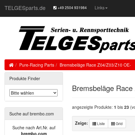
TELGESparts.de
Links
+49 2504 931984
Home
Pure-Racing Parts
Bremsbeläge Race Z04/Z03/Z10 OE-
Produkte Finder
Bremsbeläge Race
angezeigte Produkte:
1
bis
23
(v
Suche auf brembo.com
Zeige:
Liste
Grid
Suche nach Art.Nr. auf
brembo.com