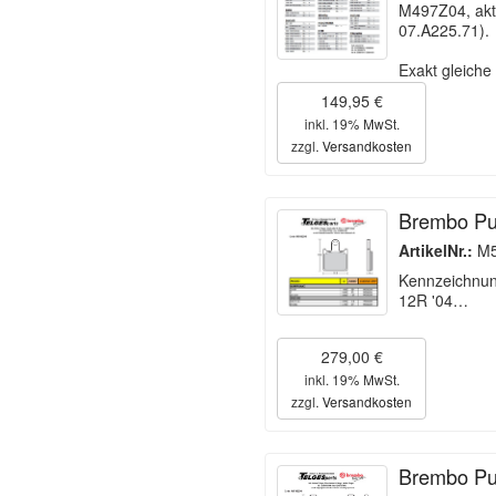
M497Z04, aktu
07.A225.71).
Exakt gleich
149,95 €
inkl. 19% MwSt.
zzgl.
Versandkosten
Brembo Pu
ArtikelNr.:
M5
Kennzeichnun
12R '04…
279,00 €
inkl. 19% MwSt.
zzgl.
Versandkosten
Brembo Pu