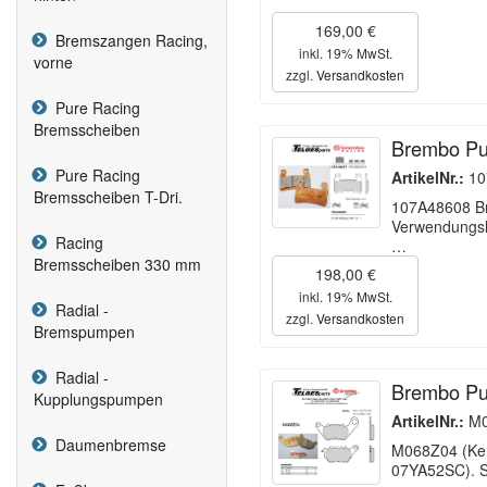
169,00 €
Bremszangen Racing,
inkl. 19% MwSt.
vorne
zzgl.
Versandkosten
Pure Racing
Bremsscheiben
Brembo Pu
Pure Racing
ArtikelNr.:
10
Bremsscheiben T-Dri.
107A48608 Br
Verwendungsli
Racing
…
Bremsscheiben 330 mm
198,00 €
inkl. 19% MwSt.
Radial -
zzgl.
Versandkosten
Bremspumpen
Radial -
Brembo Pu
Kupplungspumpen
ArtikelNr.:
M0
Daumenbremse
M068Z04 (Ken
07YA52SC). S