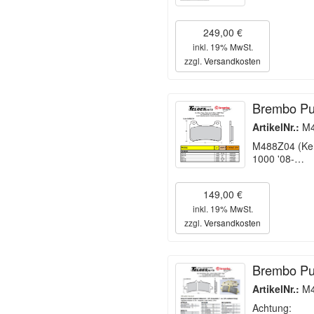
249,00 €
inkl. 19% MwSt.
zzgl.
Versandkosten
Brembo Pu
ArtikelNr.:
M4
M488Z04 (Ken
1000 '08-…
149,00 €
inkl. 19% MwSt.
zzgl.
Versandkosten
Brembo Pu
ArtikelNr.:
M4
Achtung: