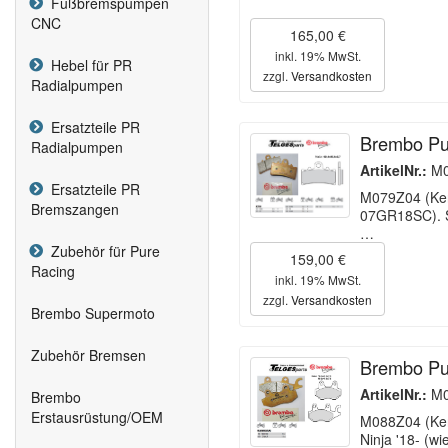
Fußbremspumpen
CNC
165,00 €
inkl. 19% MwSt.
Hebel für PR
zzgl.
Versandkosten
Radialpumpen
Ersatzteile PR
Brembo Pu
Radialpumpen
ArtikelNr.:
M0
Ersatzteile PR
M079Z04 (Ken
Bremszangen
07GR18SC). S
…
Zubehör für Pure
159,00 €
Racing
inkl. 19% MwSt.
zzgl.
Versandkosten
Brembo Supermoto
Zubehör Bremsen
Brembo Pu
ArtikelNr.:
M0
Brembo
Erstausrüstung/OEM
M088Z04 (Ken
Ninja '18- (