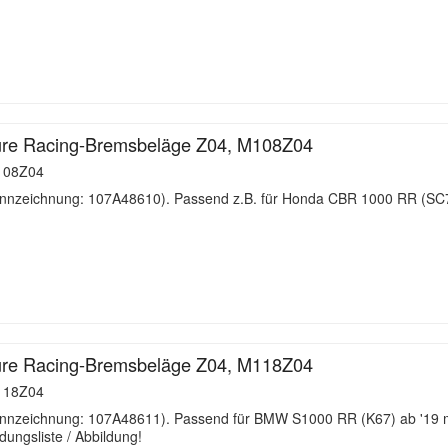
re Racing-Bremsbeläge Z04, M108Z04
08Z04
nzeichnung: 107A48610). Passend z.B. für Honda CBR 1000 RR (SC
…
re Racing-Bremsbeläge Z04, M118Z04
18Z04
nzeichnung: 107A48611). Passend für BMW S1000 RR (K67) ab '19 m
ungsliste / Abbildung!