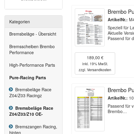
Brembo Pu
ArtikelNr.:
M4
Kategorien
Speziell für L
Aktuelle Vers
Bremsbeläge - Übersicht
Passend für 
Bremsscheiben Brembo
Performance
189,00 €
inkl. 19% MwSt.
High-Performance Parts
zzgl.
Versandkosten
Pure-Racing Parts
Brembo Pu
Bremsbeläge Race
Z04/Z03 Racingz
ArtikelNr.:
10
Passend für v
Bremsbeläge Race
Brembo…
Z04/Z03/Z10 OE-
Bremszangen Racing,
hinten