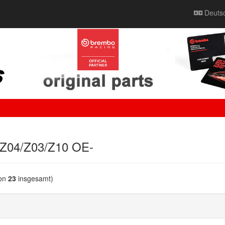
Deuts
 Z04/Z03/Z10 OE-
on
23
insgesamt)