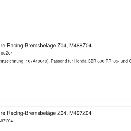
re Racing-Bremsbeläge Z04, M488Z04
88Z04
nzeichnung: 107A48648). Passend für Honda CBR 600 RR '05- und 
re Racing-Bremsbeläge Z04, M497Z04
97Z04