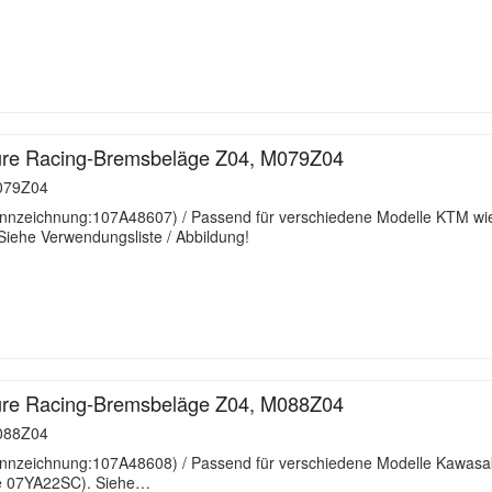
re Racing-Bremsbeläge Z04, M079Z04
79Z04
nzeichnung:107A48607) / Passend für verschiedene Modelle KTM wie 
iehe Verwendungsliste / Abbildung!
re Racing-Bremsbeläge Z04, M088Z04
88Z04
nzeichnung:107A48608) / Passend für verschiedene Modelle Kawasaki 
wie 07YA22SC). Siehe…