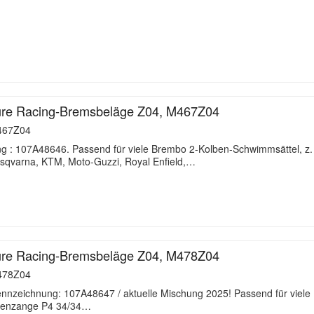
re Racing-Bremsbeläge Z04, M467Z04
67Z04
 : 107A48646. Passend für viele Brembo 2-Kolben-Schwimmsättel, z. 
sqvarna, KTM, Moto-Guzzi, Royal Enfield,…
re Racing-Bremsbeläge Z04, M478Z04
78Z04
nzeichnung: 107A48647 / aktuelle Mischung 2025! Passend für viele 
ienzange P4 34/34…