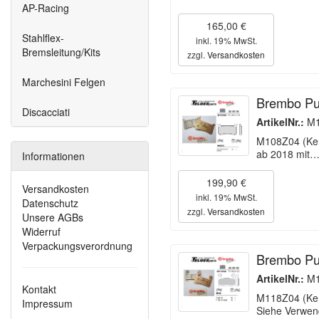
AP-Racing
165,00 €
Stahlflex-
inkl. 19% MwSt.
Bremsleitung/Kits
zzgl.
Versandkosten
Marchesini Felgen
Brembo Pu
Discacciati
ArtikelNr.:
M1
M108Z04 (Ken
ab 2018 mit
Informationen
199,90 €
Versandkosten
inkl. 19% MwSt.
Datenschutz
zzgl.
Versandkosten
Unsere AGBs
Widerruf
Verpackungsverordnung
Brembo Pu
ArtikelNr.:
M1
Kontakt
M118Z04 (Ken
Impressum
Siehe Verwend