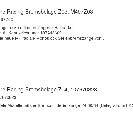
re Racing-Bremsbeläge Z03, M497Z03
97Z03
angstrecke mit noch längerer Haltbarkeit!
ion! / Kennzeichnung: 107A48669
die neue M4 radiale Monoblock-Serienbremszange von…
re Racing-Bremsbeläge Z04, 107670823
7670823
iele Modelle mit der Brembo - Serienzange P4 30/34 (Belag wird mit 2 St