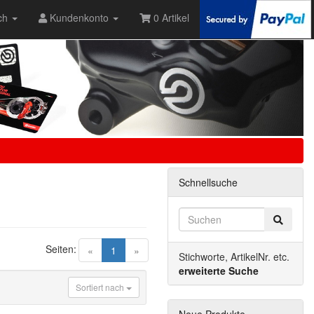
ch
Kundenkonto
0 Artikel
Schnellsuche
Seiten:
(current)
«
1
»
Stichworte, ArtikelNr. etc.
erweiterte Suche
Sortiert nach
Neue Produkte