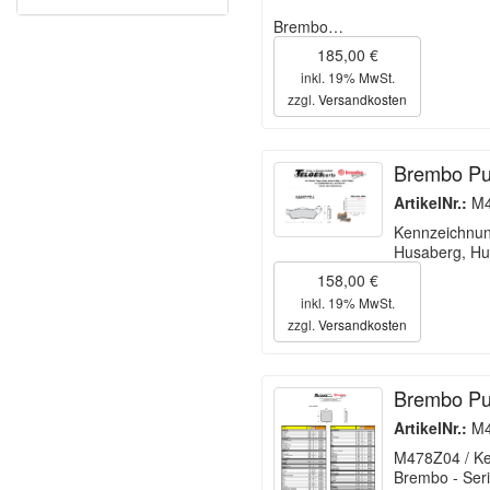
Brembo…
185,00 €
inkl. 19% MwSt.
zzgl.
Versandkosten
Brembo Pu
ArtikelNr.:
M4
Kennzeichnung
Husaberg, Hu
158,00 €
inkl. 19% MwSt.
zzgl.
Versandkosten
Brembo Pu
ArtikelNr.:
M4
M478Z04 / Ken
Brembo - Ser