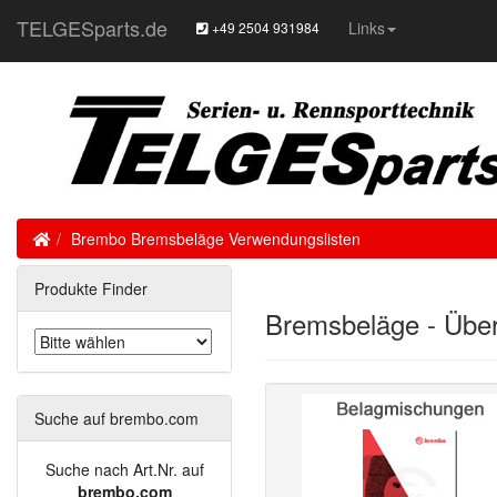
TELGESparts.de
Links
+49 2504 931984
Home
Brembo Bremsbeläge Verwendungslisten
Produkte Finder
Bremsbeläge - Über
Suche auf brembo.com
Suche nach Art.Nr. auf
brembo.com