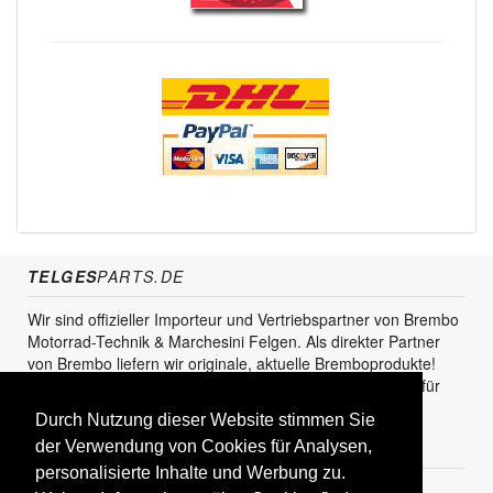
TELGES
PARTS.DE
Wir sind offizieller Importeur und Vertriebspartner von Brembo
Motorrad-Technik & Marchesini Felgen. Als direkter Partner
von Brembo liefern wir originale, aktuelle Bremboprodukte!
Unser Service steht sowohl für den Endkunden als auch für
den Einzel- und Grosshandel zur Verfügung.
Durch Nutzung dieser Website stimmen Sie
KUNDENBEREICH
der Verwendung von Cookies für Analysen,
personalisierte Inhalte und Werbung zu.
Registrieren