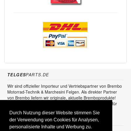
TELGES
PARTS.DE
Wir sind offizieller Importeur und Vertriebspartner von Brembo
Motorrad-Technik & Marchesini Felgen. Als direkter Partner
von Brembo liefern wir originale, aktuelle Bremboprodukte!
Unser Service steht sowohl für den Endkunden als auch für
den Einzel- und Grosshandel zur Verfügung.
Durch Nutzung dieser Website stimmen Sie
KUNDENBEREICH
der Verwendung von Cookies für Analysen,
personalisierte Inhalte und Werbung zu.