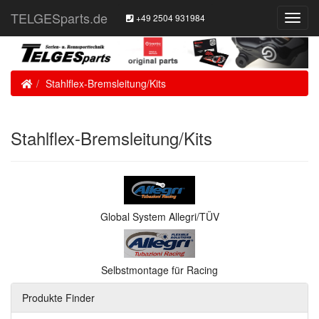
TELGESparts.de
+49 2504 931984
Toggl
Navig
Home
Stahlflex-Bremsleitung/Kits
Stahlflex-Bremsleitung/Kits
Global System Allegri/TÜV
Selbstmontage für Racing
Produkte Finder