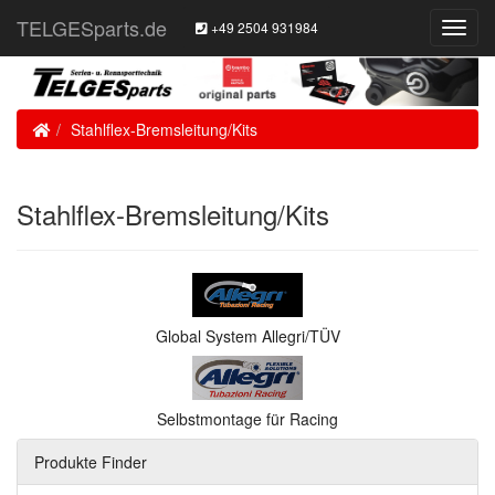
TELGESparts.de
+49 2504 931984
Toggl
Navig
Home
Stahlflex-Bremsleitung/Kits
Stahlflex-Bremsleitung/Kits
Global System Allegri/TÜV
Selbstmontage für Racing
Produkte Finder