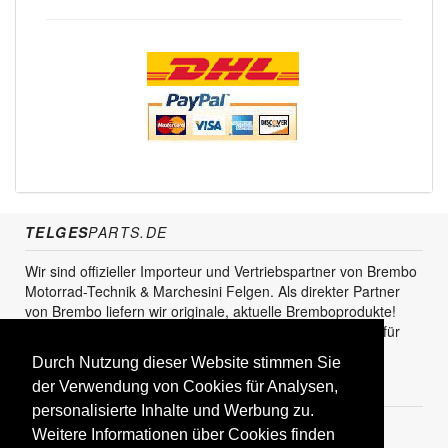
TELGES
PARTS.DE
Wir sind offizieller Importeur und Vertriebspartner von Brembo
Motorrad-Technik & Marchesini Felgen. Als direkter Partner
von Brembo liefern wir originale, aktuelle Bremboprodukte!
Unser Service steht sowohl für den Endkunden als auch für
den Einzel- und Grosshandel zur Verfügung.
Durch Nutzung dieser Website stimmen Sie
KUNDENBEREICH
der Verwendung von Cookies für Analysen,
personalisierte Inhalte und Werbung zu.
Registrieren
Weitere Informationen über Cookies finden