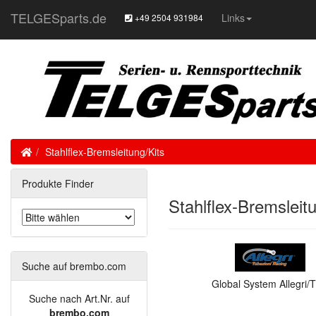
TELGESparts.de
Links
+49 2504 931984
Home
Stahlflex-Bremsleitung/Kits
Produkte Finder
Stahlflex-Bremsleit
Suche auf brembo.com
Global System Allegri/
Suche nach Art.Nr. auf
brembo.com