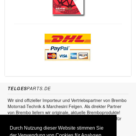
TELGES
PARTS.DE
Wir sind offizieller Importeur und Vertriebspartner von Brembo
Motorrad-Technik & Marchesini Felgen. Als direkter Partner
von Brembo liefern wir originale, aktuelle Bremboprodukte!
Unser Service steht sowohl für den Endkunden als auch für
den Einzel- und Grosshandel zur Verfügung.
Durch Nutzung dieser Website stimmen Sie
KUNDENBEREICH
der Verwendung von Cookies für Analysen,