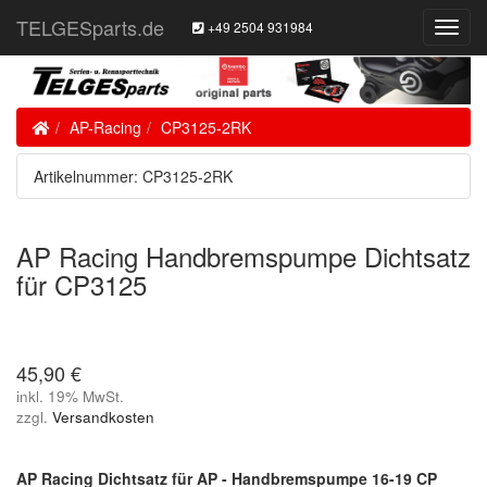
TELGESparts.de
+49 2504 931984
Toggl
Navig
Home
AP-Racing
CP3125-2RK
Artikelnummer: CP3125-2RK
AP Racing Handbremspumpe Dichtsatz
für CP3125
45,90 €
inkl. 19% MwSt.
zzgl.
Versandkosten
AP Racing Dichtsatz für AP - Handbremspumpe 16-19 CP