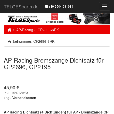
TELGESparts.de
+49 2504 931984
Toggl
Navig
Home
AP-Racing
CP2696-6RK
Artikelnummer: CP2696-6RK
AP Racing Bremszange Dichtsatz für
CP2696, CP2195
45,90 €
inkl. 19% MwSt.
zzgl.
Versandkosten
AP Racing Dichtsatz (4 Dichtungen) für AP - Bremszange CP