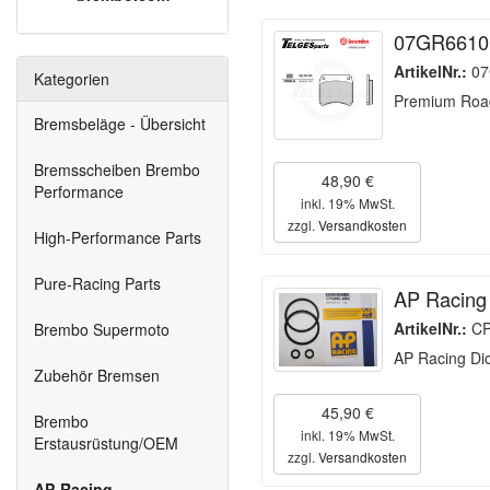
07GR6610 
ArtikelNr.:
07
Kategorien
Premium Road
Bremsbeläge - Übersicht
Bremsscheiben Brembo
48,90 €
Performance
inkl. 19% MwSt.
zzgl.
Versandkosten
High-Performance Parts
Pure-Racing Parts
AP Racing
ArtikelNr.:
CP
Brembo Supermoto
AP Racing Di
Zubehör Bremsen
45,90 €
Brembo
inkl. 19% MwSt.
Erstausrüstung/OEM
zzgl.
Versandkosten
AP-Racing