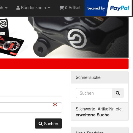
ch
Kundenkonto
0 Artikel
Schnellsuche
Stichworte, ArtikelNr. etc.
erweiterte Suche
Suchen
Neue Produkte