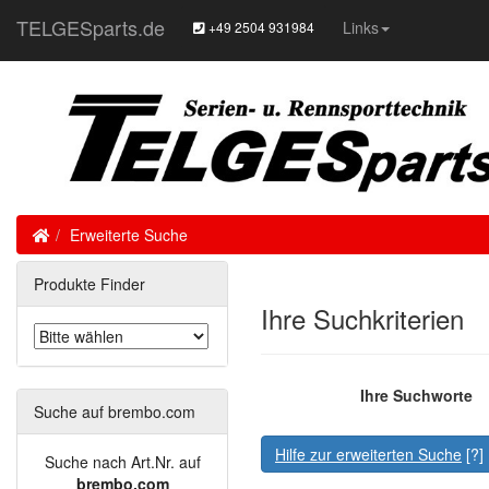
TELGESparts.de
Links
+49 2504 931984
Home
Erweiterte Suche
Produkte Finder
Ihre Suchkriterien
Ihre Suchworte
Suche auf brembo.com
Hilfe zur erweiterten Suche
[?]
Suche nach Art.Nr. auf
brembo.com