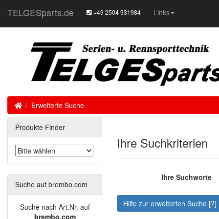
TELGESparts.de
Links
+49 2504 931984
Home
Erweiterte Suche
Produkte Finder
Ihre Suchkriterien
Ihre Suchworte
Suche auf brembo.com
Hilfe zur erweiterten Suche
[?]
Suche nach Art.Nr. auf
brembo.com