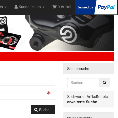
ch
Kundenkonto
0 Artikel
Schnellsuche
Stichworte, ArtikelNr. etc.
erweiterte Suche
Suchen
Neue Produkte