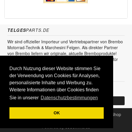
TELGES
PARTS.DE
Wir sind offizieller Importeur und Vertriebspartner von Brembo
Motorrad-Technik & Marchesini Felgen. Als direkter Partner
von Brembo liefern wir originale, aktuelle Bremboprodukte!
Unser Service steht sowohl für den Endkunden als auch für
den Einzel- und Grosshandel zur Verfügung.
Durch Nutzung dieser Website stimmen Sie
der Verwendung von Cookies für Analysen,
KUNDENBEREICH
personalisierte Inhalte und Werbung zu.
Registrieren
Weitere Informationen über Cookies finden
Sie in unserer
Datenschutzbestimmungen
Bereits Kunde? Log In
OK
Copyright © 2026
TELGESparts.de - Bremsen Online Shop
Powered by
osCommerce