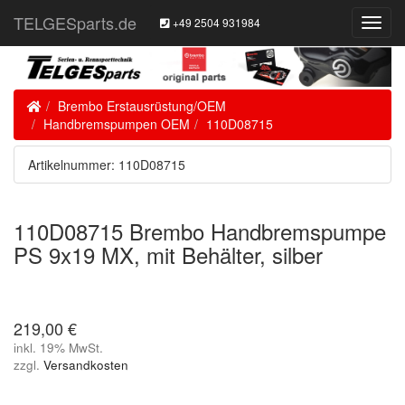
TELGESparts.de
+49 2504 931984
Toggl
Navig
Home
Brembo Erstausrüstung/OEM
Handbremspumpen OEM
110D08715
Artikelnummer: 110D08715
110D08715 Brembo Handbremspumpe
PS 9x19 MX, mit Behälter, silber
219,00 €
inkl. 19% MwSt.
zzgl.
Versandkosten