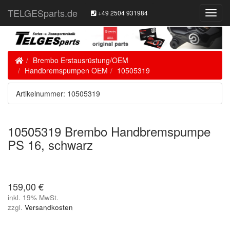
TELGESparts.de
+49 2504 931984
Toggl
Navig
Home
Brembo Erstausrüstung/OEM
Handbremspumpen OEM
10505319
Artikelnummer: 10505319
10505319 Brembo Handbremspumpe
PS 16, schwarz
159,00 €
inkl. 19% MwSt.
zzgl.
Versandkosten