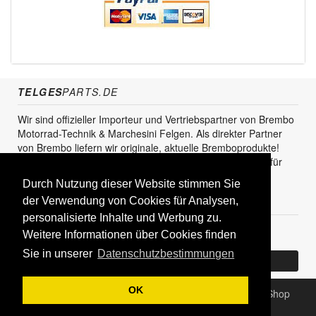
TELGES
PARTS.DE
Wir sind offizieller Importeur und Vertriebspartner von Brembo
Motorrad-Technik & Marchesini Felgen. Als direkter Partner
von Brembo liefern wir originale, aktuelle Bremboprodukte!
Unser Service steht sowohl für den Endkunden als auch für
den Einzel- und Grosshandel zur Verfügung.
Durch Nutzung dieser Website stimmen Sie
KUNDENBEREICH
der Verwendung von Cookies für Analysen,
personalisierte Inhalte und Werbung zu.
Registrieren
Weitere Informationen über Cookies finden
Sie in unserer
Datenschutzbestimmungen
Bereits Kunde? Log In
OK
Copyright © 2026
TELGESparts.de - Bremsen Online Shop